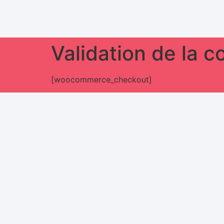
Validation de la
[woocommerce_checkout]