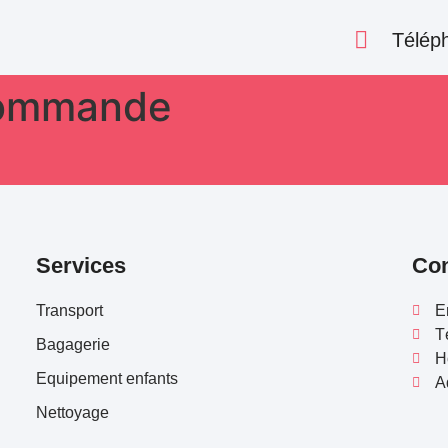
Télép
 commande
Services
Con
Transport
E
T
Bagagerie
H
Equipement enfants
A
Nettoyage