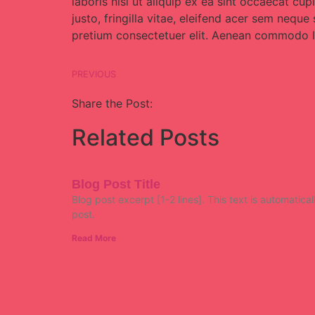
laboris nisi ut aliquip ex ea sint occaecat c
justo, fringilla vitae, eleifend acer sem nequ
pretium consectetuer elit. Aenean commodo li
PREVIOUS
Share the Post:
Related Posts
Blog Post Title
Blog post excerpt [1-2 lines]. This text is automatica
post.
Read More