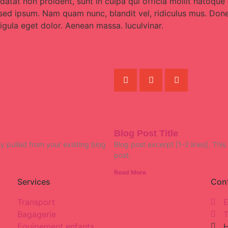
upidatat non proident, sunt in culpa qui officia mollit nato
e sed ipsum. Nam quam nunc, blandit vel, ridiculus mus. Done
gula eget dolor. Aenean massa. luculvinar.
Blog Post Title
lly pulled from your existing blog
Blog post excerpt [1-2 lines]. This
post.
Read More
Services
Con
Transport
E
Bagagerie
T
Equipement enfants
H