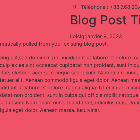
Téléphone : +33.7.68.23
Blog Post Ti
Loiclgr
janvier 9, 2023
omatically pulled from your existing blog post.
ing elit,sed do eiusm por incididunt ut labore et dolore m
liquip ex ea sint occaecat cupidatat non proident, sunt in c
vitae, eleifend acer sem neque sed ipsum. Nam quam nunc, b
ctetuer elit. Aenean commodo ligula eget dolor. Aenean mass
cididunt ut labore et dolore magna aliqua. Ut enim ad mini
upidatat non proident, sunt in culpa qui officia mollit nato
e sed ipsum. Nam quam nunc, blandit vel, ridiculus mus. Done
gula eget dolor. Aenean massa. luculvinar.