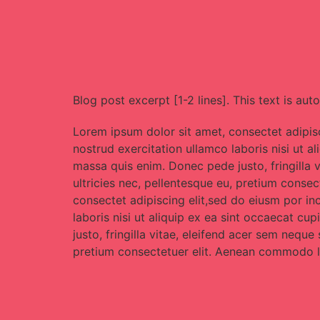
Blog post excerpt [1-2 lines]. This text is aut
Lorem ipsum dolor sit amet, consectet adipisc
nostrud exercitation ullamco laboris nisi ut a
massa quis enim. Donec pede justo, fringilla 
ultricies nec, pellentesque eu, pretium conse
consectet adipiscing elit,sed do eiusm por in
laboris nisi ut aliquip ex ea sint occaecat c
justo, fringilla vitae, eleifend acer sem nequ
pretium consectetuer elit. Aenean commodo li