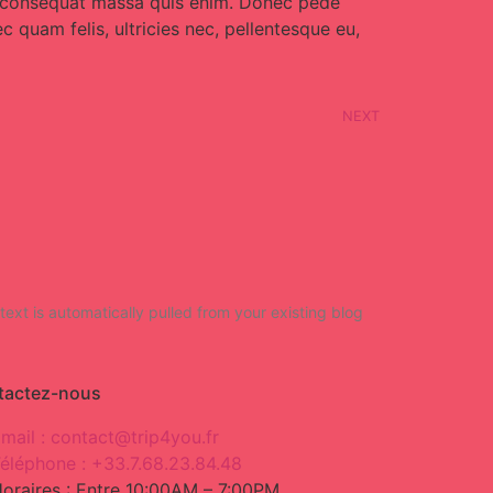
que consequat massa quis enim. Donec pede
c quam felis, ultricies nec, pellentesque eu,
NEXT
 text is automatically pulled from your existing blog
tactez-nous
mail : contact@trip4you.fr
éléphone : +33.7.68.23.84.48
oraires : Entre 10:00AM – 7:00PM